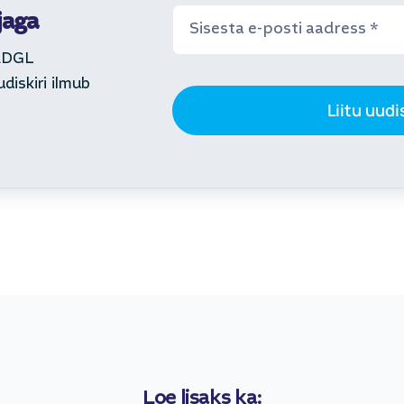
jaga
 EDGL
iskiri ilmub
Liitu uudi
Loe lisaks ka: