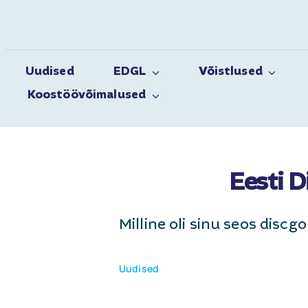
Skip
to
content
Uudised
EDGL
Võistlused
Koostöövõimalused
Eesti D
Milline oli sinu seos discg
Uudised