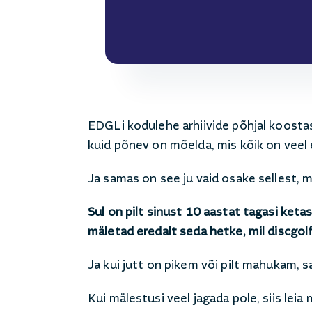
EDGLi kodulehe arhiivide põhjal koost
kuid põnev on mõelda, mis kõik on veel 
Ja samas on see ju vaid osake sellest, m
Sul on pilt sinust 10 aastat tagasi ket
mäletad eredalt seda hetke, mil discgol
Ja kui jutt on pikem või pilt mahukam, 
Kui mälestusi veel jagada pole, siis lei