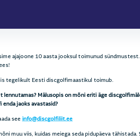
asime ajajoone 10 aasta jooksul toimunud sündmustest
ees!
is tegelikult Eesti discgolfimaastikul toimub.
ast lennutamas? Mälusopis on mõni eriti äge discgolfimä
fi enda jaoks avastasid?
saada see
info@discgolfiliit.ee
a mõni muu viis, kuidas meiega seda pidupäeva tähistada.