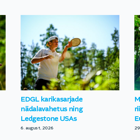
EDGL karikasarjade
M
nädalavahetus ning
r
Ledgestone USAs
E
6. august, 2026
29