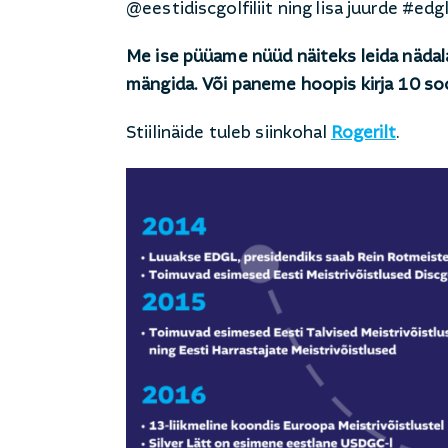
@eestidiscgolfiliit ning lisa juurde #edg
Me ise püüame nüüd näiteks leida nädala
mängida. Või paneme hoopis kirja 10 soo
Stiilinäide tuleb siinkohal
Rogerilt
.