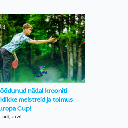
öödunud nädal krooniti
iiklikke meistreid ja toimus
uropa Cup!
. juuli, 2026