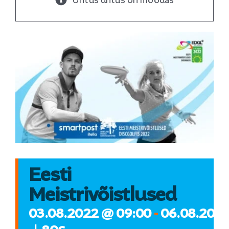
Üritus üritus on möödas
Discgolfist
Meedia
Koostöövõimalused
Eesti
Meistrivõistlused
03.08.2022 @ 09:00
-
06.08.2022