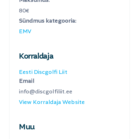
Maksumus:
80€
Sündmus kategooria:
EMV
Korraldaja
Eesti Discgolfi Liit
Email
info@discgolfiliit.ee
View Korraldaja Website
Muu