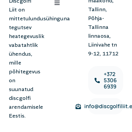
maakond,
Discgolfi
Toggle
Tallinn,
Liit on
Navigation
Põhja-
Uudised
mittetulundusühinguna
Tallinna
tegutsev
linnaosa,
heategevuslik
Võistlused
Liinivahe tn
vabatahtlik
9-12, 11712
ühendus,
Mis on Discgolf?
mille
põhitegevus
+372
Liitumine
5306
on
6939
suunatud
Kontakt
discgolfi
info@discgolfiliit.
arendamisele
Eestis.