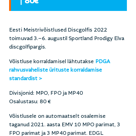
|
80€
Eesti Meistrivõistlused Discgolfis 2022
toimuvad 3.–6. augustil Sportland Prodigy Elva
discgolfipargis.
Võistluse korraldamisel lähtutakse
PDGA
rahvusvaheliste ürituste korraldamise
standardist >
Divisjonid: MPO, FPO ja MP40
Osalustasu: 80 €
Võistlusele on automaatselt osalemise
taganud 2021. aasta EMV 10 MPO parimat, 3
FPO parimat ja 3 MP40 parimat. EDGL