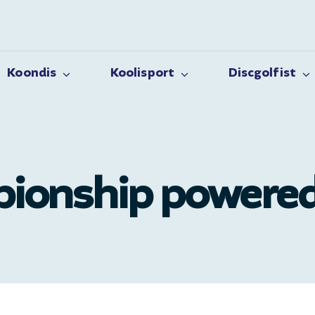
Koondis
Koolisport
Discgolfist
ionship powered 