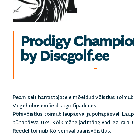
Prodigy Champio
by Discgolf.ee
14.08.2021 @ 08:00
-
15.08.20
Peamiselt harrastajatele mõeldud võistlus toim
Valgehobusemäe discgolfiparkides.
Põhivõistlus toimub laupäeval ja pühapäeval. Laup
pühapäeval üks. Kõik mängijad mängivad igal rajal ü
Reedel toimub Kõrvemaal paarisvõistlus.