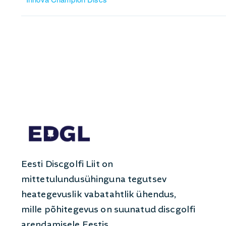
Eesti Discgolfi Liit on
mittetulundusühinguna tegutsev
heategevuslik vabatahtlik ühendus,
mille põhitegevus on suunatud discgolfi
arendamisele Eestis.