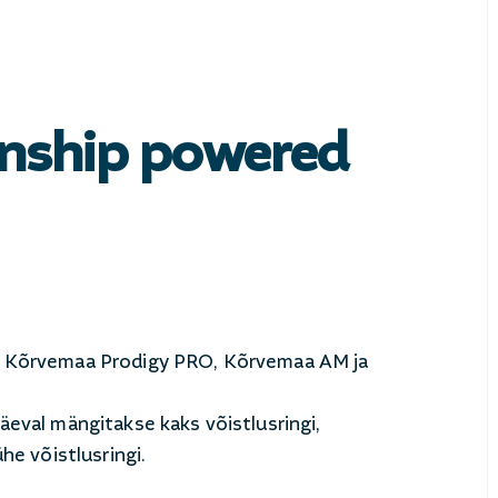
nship powered
21 @ 17:00
ub Kõrvemaa Prodigy PRO, Kõrvemaa AM ja
äeval mängitakse kaks võistlusringi,
he võistlusringi.