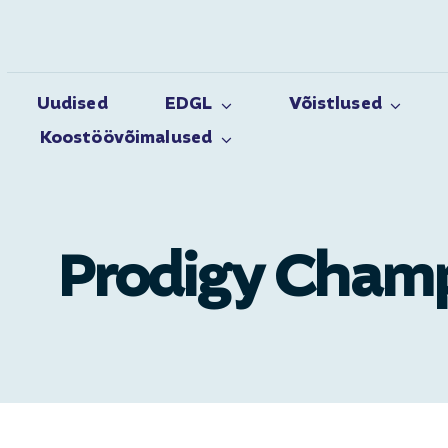
Skip
to
content
Uudised
EDGL
Võistlused
Koostöövõimalused
Prodigy Champ