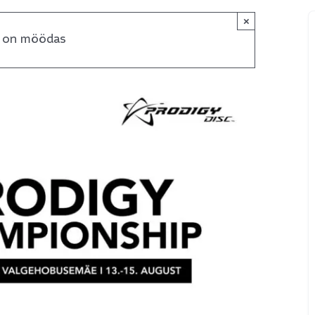
×
s on möödas