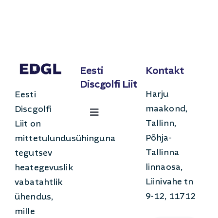
Eesti
Kontakt
Discgolfi Liit
Harju
Eesti
maakond,
Discgolfi
Toggle
Tallinn,
Liit on
Navigation
Põhja-
Uudised
mittetulundusühinguna
Tallinna
tegutsev
linnaosa,
heategevuslik
Võistlused
Liinivahe tn
vabatahtlik
9-12, 11712
ühendus,
Mis on Discgolf?
mille