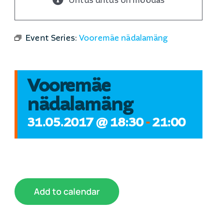
Üritus üritus on möödas
Discgolfist
Event Series:
Vooremäe nädalamäng
Meedia
Koostöövõimalused
Vooremäe
nädalamäng
31.05.2017 @ 18:30
-
21:00
Add to calendar