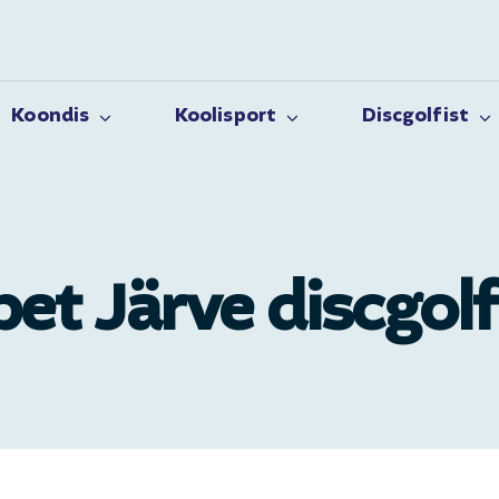
Koondis
Koolisport
Discgolfist
et Järve discgolf