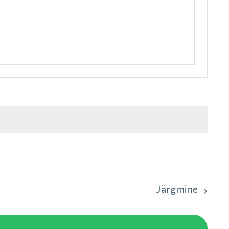
Järgmine
üritused