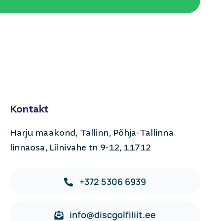
Kontakt
Harju maakond, Tallinn, Põhja-Tallinna
linnaosa, Liinivahe tn 9-12, 11712
+372 5306 6939
info@discgolfiliit.ee