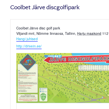
Coolbet Järve discgolfipark
Asukoht
Coolbet Järve disc golf park
Viljandi mnt, Nõmme linnaosa, Tallinn
,
Harju maakond
112
Hangi juhised
Website
http://drivein.ee/