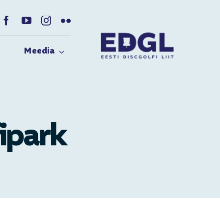
Meedia
ipark