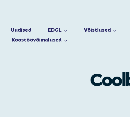
Skip
to
content
Uudised
EDGL
Võistlused
Koostöövõimalused
Coolb